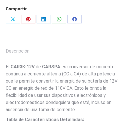
Amperios.
Compartir
Entrada
12V
Share
Share
Share
Share
Share
DC
on
on
on
on
on
/
X
Pinterest
LinkedIn
WhatsApp
Facebook
250A
Salida
Descripción
110V
AC.
El
CAR3K-12V
de
CARSPA
es un inversor de corriente
Con
continua a corriente alterna (CC a CA) de alta potencia
salida
que le permite convertir la energía de su batería de 12V
USB
CC en energía de red de 110V CA. Esto le brinda la
5V
flexibilidad de usar sus dispositivos electrónicos y
MARCA
electrodomésticos dondequiera que esté, incluso en
CARSPA
ausencia de una toma de corriente.
cantidad
Tabla de Características Detalladas: