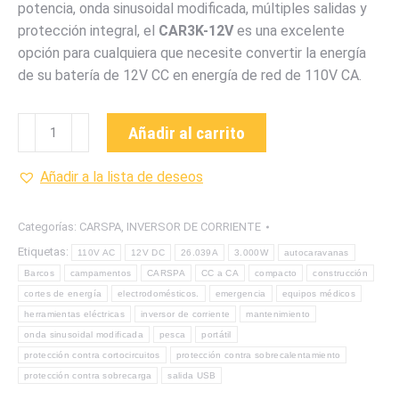
potencia, onda sinusoidal modificada, múltiples salidas y
protección integral, el
CAR3K-12V
es una excelente
opción para cualquiera que necesite convertir la energía
de su batería de 12V CC en energía de red de 110V CA.
CAR3K-
Añadir al carrito
12V
Inversor
Añadir a la lista de deseos
de
corriente
Categorías:
CARSPA
,
INVERSOR DE CORRIENTE
continua
Etiquetas:
110V AC
12V DC
26.039A
3.000W
autocaravanas
a
Barcos
campamentos
CARSPA
CC a CA
compacto
construcción
corriente
cortes de energía
electrodomésticos.
emergencia
equipos médicos
alterna
herramientas eléctricas
inversor de corriente
mantenimiento
de
onda sinusoidal modificada
pesca
portátil
3.000W
protección contra cortocircuitos
protección contra sobrecalentamiento
-
protección contra sobrecarga
salida USB
26,039