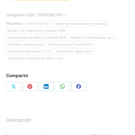
TERMOPAR
TIPO
Categorías:
CEM
,
TERMOMETRO
K
Etiquetas:
CEM DT-3891G
Control de temperatura en calderas
/
Equipos de diagnóstico industrial CEM.
TIPO
Instrumentos de medición térmica CEM
Medidor de temperatura tipo J
J
Pirómetro digital portátil
Termocupla tipo K para HVAC
MARCA
Termómetro diferencial T1 T2
Termómetro digital tipo K
CEM
Termómetro industrial de doble canal
cantidad
Compartir
Share
Share
Share
Share
Share
on
on
on
on
on
X
Pinterest
LinkedIn
WhatsApp
Facebook
Descripción