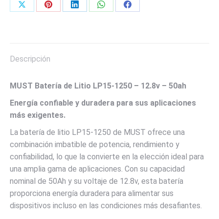
Share
Share
Share
Share
Share
DIN
POST
on
on
on
on
on
peso
X
Pinterest
LinkedIn
WhatsApp
Facebook
7.5
Descripción
K
capacidad
nominal
MUST Batería de Litio LP15-1250 – 12.8v – 50ah
50A,
Energía confiable y duradera para sus aplicaciones
voltage
más exigentes.
recomendado
La batería de litio LP15-1250 de MUST ofrece una
de
combinación imbatible de potencia, rendimiento y
carga
confiabilidad, lo que la convierte en la elección ideal para
14.6V,
una amplia gama de aplicaciones. Con su capacidad
BMS
nominal de 50Ah y su voltaje de 12.8v, esta batería
de
proporciona energía duradera para alimentar sus
alta
dispositivos incluso en las condiciones más desafiantes.
eficiencia