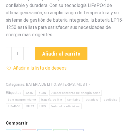
confiable y duradera. Con su tecnología LiFePO4 de
última generación, su amplio rango de temperatura y su
sistema de gestión de batería integrado, la batería LP15-
1250 está lista para satisfacer sus necesidades de
energía más exigentes.
LP15-
Añadir al carrito
1250
Bateria
Añadir a la lista de deseos
de
Litio
Categorías:
BATERIA DE LITIO
,
BATERIAS
,
MUST
de
Etiquetas:
12.8v
50ah
Almacenamiento de energía solar
12.8v
bajo mantenimiento
batería de litio
confiable
duradero
ecológico
-
LiFePO4
MUST
UPS
Vehículos eléctricos
50ah
260x185x218
Compartir
mm.
Conector