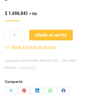
$
1.696.841
+ IVA
LEDLENSER-
Añadir al carrito
IF8R-
PROYECTOR
Añadir a la lista de deseos
DE
CONSTRUCCION
Categorías:
LEDLENSER
,
REFLECTOR
SKU:
IF8R
cantidad
Etiqueta:
LEDLENSER
Compartir
Share
Share
Share
Share
Share
on
on
on
on
on
X
Pinterest
LinkedIn
WhatsApp
Facebook