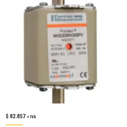
$
82.857
+ IVA