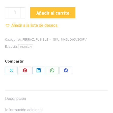
PROSTITOR-
Añadir al carrito
NH2UD69V200PV-
FUSIBLE
Añadir a la lista de deseos
cantidad
Categorías:
FERRAZ
,
FUSIBLE
SKU:
NH2UD69V200PV
Etiqueta:
MERSEN
Compartir
Share
Share
Share
Share
Share
on
on
on
on
on
X
Pinterest
LinkedIn
WhatsApp
Facebook
Descripción
Información adicional