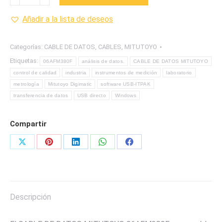
CABLE
DE
Añadir a la lista de deseos
DATOS
MITUTOYO
Categorías:
CABLE DE DATOS
,
CABLES
,
MITUTOYO
cantidad
Etiquetas:
06AFM380F
análisis de datos.
CABLE DE DATOS MITUTOYO
control de calidad
industria
instrumentos de medición
laboratorio
metrología
Mitutoyo Digimatic
software USB-ITPAK
transferencia de datos
USB directo
Windows
Compartir
Share
Share
Share
Share
Share
on
on
on
on
on
X
Pinterest
LinkedIn
WhatsApp
Facebook
Descripción