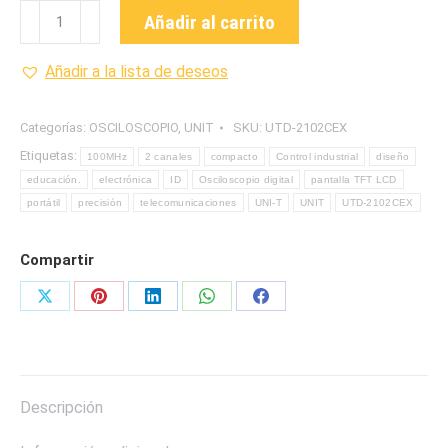
UTD-
Añadir al carrito
2102CEX
OSCILOSCOPIOS
Añadir a la lista de deseos
DIGITALES
"UNI-
Categorías:
OSCILOSCOPIO
,
UNIT
SKU:
UTD-2102CEX
T"
Etiquetas:
100MHz
2 canales
compacto
Control industrial
diseño
cantidad
educación.
electrónica
ID
Osciloscopio digital
pantalla TFT LCD
portátil
precisión
telecomunicaciones
UNI-T
UNIT
UTD-2102CEX
Compartir
Share
Share
Share
Share
Share
on
on
on
on
on
X
Pinterest
LinkedIn
WhatsApp
Facebook
Descripción