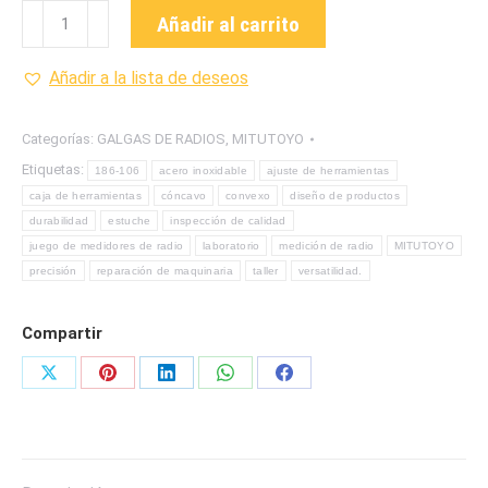
186-
Añadir al carrito
106
GALGAS
Añadir a la lista de deseos
DE
RADIOS
Categorías:
GALGAS DE RADIOS
,
MITUTOYO
MARCA
Etiquetas:
186-106
acero inoxidable
ajuste de herramientas
MITUTOYO
caja de herramientas
cóncavo
convexo
diseño de productos
cantidad
durabilidad
estuche
inspección de calidad
juego de medidores de radio
laboratorio
medición de radio
MITUTOYO
precisión
reparación de maquinaria
taller
versatilidad.
Compartir
Share
Share
Share
Share
Share
on
on
on
on
on
X
Pinterest
LinkedIn
WhatsApp
Facebook