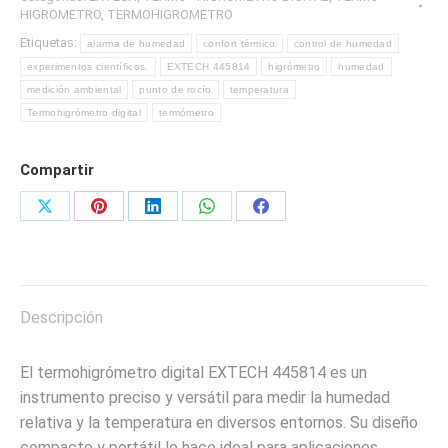
MARCA
HIGROMETRO
,
TERMOHIGROMETRO
EXTECH
Etiquetas:
alarma de humedad
confort térmico
control de humedad
cantidad
experimentos científicos.
EXTECH 445814
higrómetro
humedad
medición ambiental
punto de rocío
temperatura
Termohigrómetro digital
termómetro
Compartir
Share
Share
Share
Share
Share
on
on
on
on
on
X
Pinterest
LinkedIn
WhatsApp
Facebook
Descripción
El termohigrómetro digital EXTECH 445814 es un
instrumento preciso y versátil para medir la humedad
relativa y la temperatura en diversos entornos. Su diseño
compacto y portátil lo hace ideal para aplicaciones