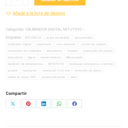
506-
10
Añadir a la lista de deseos
CALIBRADOR
DIGITAL
Categorías:
CALIBRADOR DIGITAL
,
MITUTOYO
CON
Etiquetas:
500-506-10
acero inoxidable
alta precisión
Y
Calibrador digital
carpintería
cero absoluto
control de calidad
SIN
conversión de unidades
ebanistería
fresado
inspección de piezas
SALIDA
laboratorio
ligero
mantenimiento
Mecanizado
PC
medición de dimensiones
MITUTOYO
mordazas exteriores e interiores
MARCA
portátil
reparación
resolución 0.01 mm
retención de datos
MITUTOYO
salida de datos SPC
sistema Absolute
taller
cantidad
Compartir
Share
Share
Share
Share
Share
on
on
on
on
on
X
Pinterest
LinkedIn
WhatsApp
Facebook