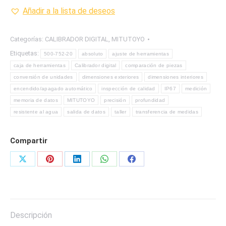
20
Añadir a la lista de deseos
CALIBRADOR
DIGITAL
Categorías:
CALIBRADOR DIGITAL
,
MITUTOYO
CON
Etiquetas:
500-752-20
absoluto
ajuste de herramientas
Y
caja de herramientas
Calibrador digital
comparación de piezas
SIN
conversión de unidades
dimensiones exteriores
dimensiones interiores
SALIDA
encendido/apagado automático
inspección de calidad
IP67
medición
PC
memoria de datos
MITUTOYO
precisión
profundidad
MARCA
resistente al agua
salida de datos
taller
transferencia de medidas
MITUTOYO
cantidad
Compartir
Share
Share
Share
Share
Share
on
on
on
on
on
X
Pinterest
LinkedIn
WhatsApp
Facebook
Descripción