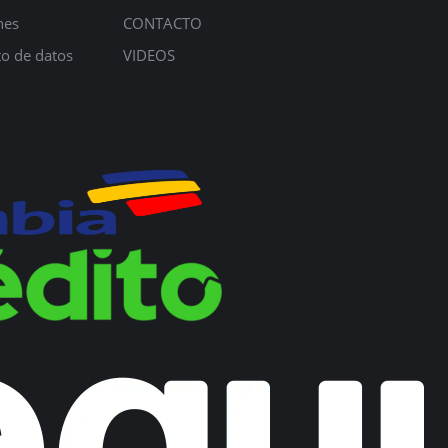
nes
CONTACTO
to de datos
VIDEOS