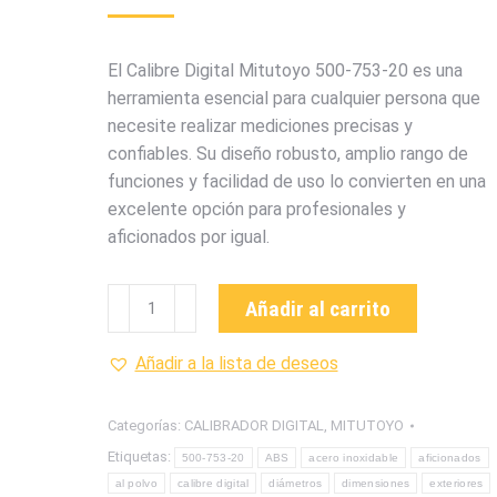
El Calibre Digital Mitutoyo 500-753-20 es una
herramienta esencial para cualquier persona que
necesite realizar mediciones precisas y
confiables. Su diseño robusto, amplio rango de
funciones y facilidad de uso lo convierten en una
excelente opción para profesionales y
aficionados por igual.
500-
Añadir al carrito
753-
20
Añadir a la lista de deseos
CALIBRADOR
DIGITAL
Categorías:
CALIBRADOR DIGITAL
,
MITUTOYO
CON
Etiquetas:
500-753-20
ABS
acero inoxidable
aficionados
Y
al polvo
calibre digital
diámetros
dimensiones
exteriores
SIN