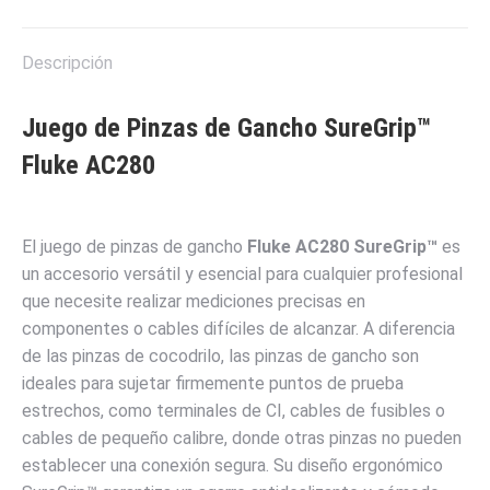
X
Pinterest
LinkedIn
WhatsApp
Facebook
Descripción
Juego de Pinzas de Gancho SureGrip™
Fluke AC280
El juego de pinzas de gancho
Fluke AC280 SureGrip™
es
un accesorio versátil y esencial para cualquier profesional
que necesite realizar mediciones precisas en
componentes o cables difíciles de alcanzar. A diferencia
de las pinzas de cocodrilo, las pinzas de gancho son
ideales para sujetar firmemente puntos de prueba
estrechos, como terminales de CI, cables de fusibles o
cables de pequeño calibre, donde otras pinzas no pueden
establecer una conexión segura. Su diseño ergonómico