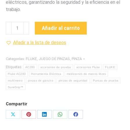
eléctricos, garantizando la seguridad y la eficiencia en el
trabajo.
AC280
Añadir al carrito
JUEGO
DE
Añadir a la lista de deseos
PINZAS
DE
Categorías:
FLUKE
,
JUEGO DE PINZAS
,
PINZA
GANCHO
Etiquetas:
AC280
accesorios de prueba
accesorios Fluke
FLUKE
SUREGRIP
Fluke AC280
Herramienta Eléctrica
mediciones de manos libres
MARCA
multímetro
pinzas de gancho
pinzas de seguridad
Puntas de prueba
FLUKE
SureGrip™
cantidad
Compartir
Share
Share
Share
Share
Share
on
on
on
on
on