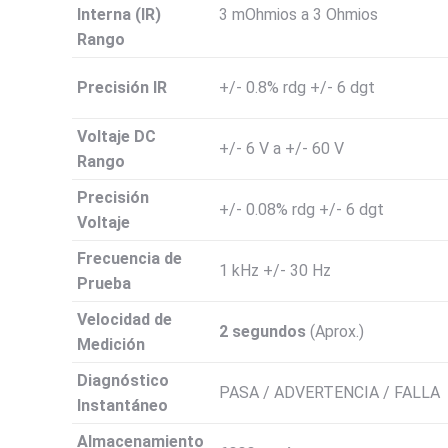
Interna (IR)
3 mOhmios a 3 Ohmios
Rango
Precisión IR
+/- 0.8% rdg +/- 6 dgt
Voltaje DC
+/- 6 V a +/- 60 V
Rango
Precisión
+/- 0.08% rdg +/- 6 dgt
Voltaje
Frecuencia de
1 kHz +/- 30 Hz
Prueba
Velocidad de
2 segundos
(Aprox.)
Medición
Diagnóstico
PASA / ADVERTENCIA / FALLA
Instantáneo
Almacenamiento