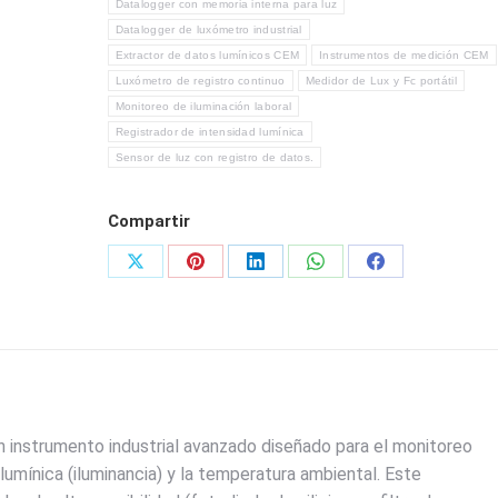
Datalogger con memoria interna para luz
Datalogger de luxómetro industrial
Extractor de datos lumínicos CEM
Instrumentos de medición CEM
Luxómetro de registro continuo
Medidor de Lux y Fc portátil
Monitoreo de iluminación laboral
Registrador de intensidad lumínica
Sensor de luz con registro de datos.
Compartir
Share
Share
Share
Share
Share
on
on
on
on
on
X
Pinterest
LinkedIn
WhatsApp
Facebook
n instrumento industrial avanzado diseñado para el monitoreo
lumínica (iluminancia) y la temperatura ambiental. Este