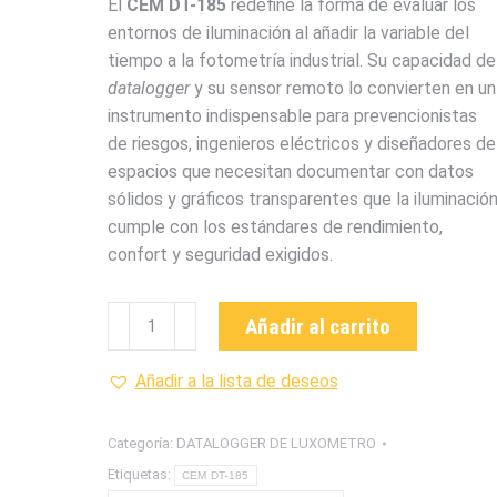
El
CEM DT-185
redefine la forma de evaluar los
entornos de iluminación al añadir la variable del
tiempo a la fotometría industrial. Su capacidad de
datalogger
y su sensor remoto lo convierten en un
instrumento indispensable para prevencionistas
de riesgos, ingenieros eléctricos y diseñadores de
espacios que necesitan documentar con datos
sólidos y gráficos transparentes que la iluminació
cumple con los estándares de rendimiento,
confort y seguridad exigidos.
DT185
Añadir al carrito
DATALOGGER
DE
Añadir a la lista de deseos
LUXOMETRO
CEM
Categoría:
DATALOGGER DE LUXOMETRO
cantidad
Etiquetas:
CEM DT-185