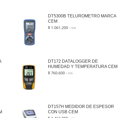
DT5300B TELUROMETRO MARCA
CEM
$
1.061.200
+ IVA
A
DT172 DATALOGGER DE
HUMEDAD Y TEMPERATURA CEM
$
760.600
+ IVA
DT157H MEDIDOR DE ESPESOR
M
CON USB CEM