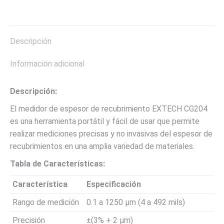
on
on
on
on
on
X
Pinterest
LinkedIn
WhatsApp
Facebook
Descripción
Información adicional
Descripción:
El medidor de espesor de recubrimiento EXTECH CG204
es una herramienta portátil y fácil de usar que permite
realizar mediciones precisas y no invasivas del espesor de
recubrimientos en una amplia variedad de materiales.
Tabla de Características:
Característica
Especificación
Rango de medición
0.1 a 1250 µm (4 a 492 mils)
Precisión
±(3% + 2 µm)