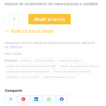
espesor de recubrimiento de manera precisa y confiable.
CG204
Añadir al carrito
MEDIDOR
DE
Añadir a la lista de deseos
ESPESOR
MATERIALES
Categorías:
EXTECH
,
MEDIDOR
,
MEDIDOR DE ESPESOR
,
MEDIDOR
FERROSOS
DE ESPESOR
Y
SKU:
CG204
NO
Etiquetas:
EXTECH
EXTECH CG204
medición de espesor
FERROSOS
medidor de espesor con conectividad USB
medidor de espesor con memoria
MARCA
medidor de espesor de recubrimiento
medidor de espesor no invasivo
EXTECH
medidor de espesor portátil
medidor de espesor preciso
cantidad
Compartir
Share
Share
Share
Share
Share