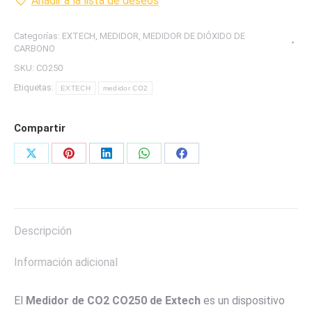
Añadir a la lista de deseos
CO2
MARCA
Categorías:
EXTECH
,
MEDIDOR
,
MEDIDOR DE DIÓXIDO DE
EXTECH
CARBONO
cantidad
SKU:
CO250
Etiquetas:
EXTECH
medidor CO2
Compartir
Share
Share
Share
Share
Share
on
on
on
on
on
X
Pinterest
LinkedIn
WhatsApp
Facebook
Descripción
Información adicional
El
Medidor de CO2 CO250 de Extech
es un dispositivo