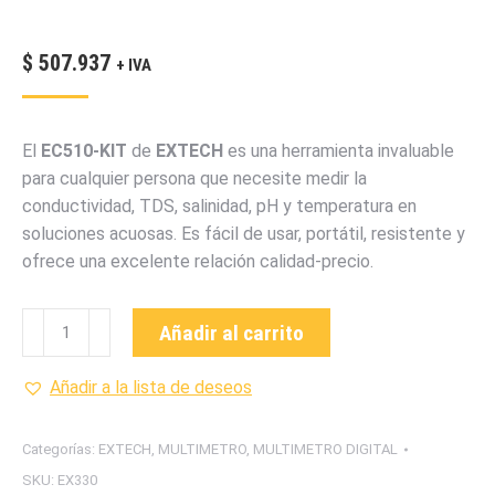
$
507.937
+ IVA
El
EC510-KIT
de
EXTECH
es una herramienta invaluable
para cualquier persona que necesite medir la
conductividad, TDS, salinidad, pH y temperatura en
soluciones acuosas. Es fácil de usar, portátil, resistente y
ofrece una excelente relación calidad-precio.
EX330
Añadir al carrito
MULTÍMETRO
DIGITAL
Añadir a la lista de deseos
CON
DETECTOR
Categorías:
EXTECH
,
MULTIMETRO
,
MULTIMETRO DIGITAL
DE
SKU:
EX330
TENSIÓN