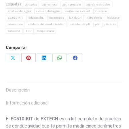
Etiquetas:
SIN
acuarios
agricultura
agua potable
aguas residuales
CONTACTO
análisis de agua
calidad del agua
control de calidad
culinaria
EC510-KIT
educación.
estanques
EXTECH
hidroponía
industria
MARCA
laboratorio
medidor de conductividad
medidor de pH
pH
piscinas
EXTECH
salinidad
TDS
temperatura
cantidad
Compartir
Share
Share
Share
Share
Share
on
on
on
on
on
X
Pinterest
LinkedIn
WhatsApp
Facebook
Descripción
Información adicional
El
EC510-KIT
de
EXTECH
es un kit completo de pruebas
de conductividad que te permite medir cinco parámetros