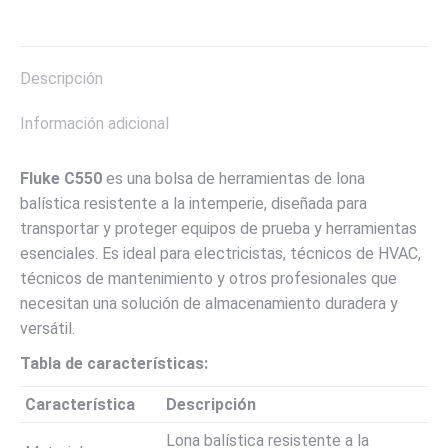
on
on
on
on
on
X
Pinterest
LinkedIn
WhatsApp
Facebook
Descripción
Información adicional
Fluke C550
es una bolsa de herramientas de lona
balística resistente a la intemperie, diseñada para
transportar y proteger equipos de prueba y herramientas
esenciales. Es ideal para electricistas, técnicos de HVAC,
técnicos de mantenimiento y otros profesionales que
necesitan una solución de almacenamiento duradera y
versátil.
Tabla de características:
Característica
Descripción
Lona balística resistente a la