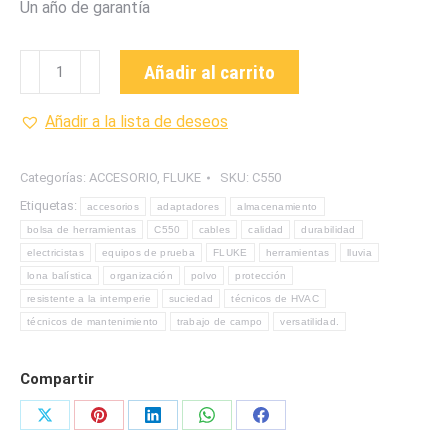
Un año de garantía
C550
Añadir al carrito
BOLSA
DE
Añadir a la lista de deseos
HERRAMIENTAS
MARCA
Categorías:
ACCESORIO
,
FLUKE
SKU:
C550
FLUKE
Etiquetas:
accesorios
adaptadores
almacenamiento
cantidad
bolsa de herramientas
C550
cables
calidad
durabilidad
electricistas
equipos de prueba
FLUKE
herramientas
lluvia
lona balística
organización
polvo
protección
resistente a la intemperie
suciedad
técnicos de HVAC
técnicos de mantenimiento
trabajo de campo
versatilidad.
Compartir
Share
Share
Share
Share
Share