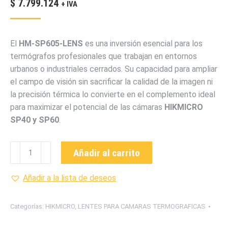
$
7.799.124
+ IVA
El
HM-SP605-LENS
es una inversión esencial para los
termógrafos profesionales que trabajan en entornos
urbanos o industriales cerrados. Su capacidad para ampliar
el campo de visión sin sacrificar la calidad de la imagen ni
la precisión térmica lo convierte en el complemento ideal
para maximizar el potencial de las cámaras
HIKMICRO
SP40 y SP60
.
HM-
Añadir al carrito
SP605-
LENS
Añadir a la lista de deseos
LENTE
PARA
Categorías:
HIKMICRO
,
LENTES PARA CAMARAS TERMOGRAFICAS
SP
SERIES