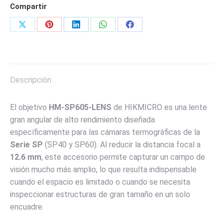
Compartir
MARCA
HIKMICRO
Share
Share
Share
Share
Share
cantidad
on
on
on
on
on
X
Pinterest
LinkedIn
WhatsApp
Facebook
Descripción
El objetivo
HM-SP605-LENS
de HIKMICRO es una lente
gran angular de alto rendimiento diseñada
específicamente para las cámaras termográficas de la
Serie SP
(SP40 y SP60).
Al reducir la distancia focal a
12.6 mm
, este accesorio permite capturar un campo de
visión mucho más amplio, lo que resulta indispensable
cuando el espacio es limitado o cuando se necesita
inspeccionar estructuras de gran tamaño en un solo
encuadre.