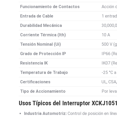
Funcionamiento de Contactos
Acción d
Entrada de Cable
1 entra
Durabilidad Mecánica
30,000,
Corriente Térmica (Ith)
10 A
Tensión Nominal (Ui)
500 V (g
Grado de Protección IP
IP66 (Re
Resistencia IK
IK07 (R
Temperatura de Trabajo
-25 °C a
Certificaciones
UL, CSA
Tipo de Accionamiento
Por leva
Usos Típicos del Interruptor XCKJ105
Industria Automotriz:
Control de posición en líne