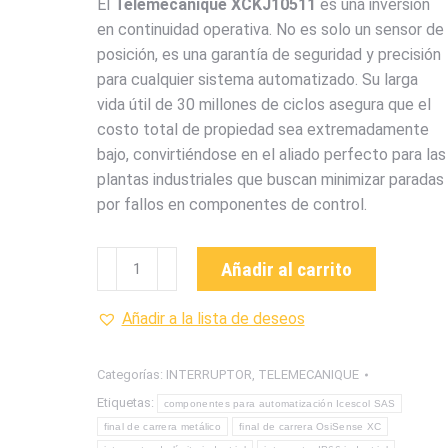
El
Telemecanique XCKJ10511
es una inversión
en continuidad operativa. No es solo un sensor de
posición, es una garantía de seguridad y precisión
para cualquier sistema automatizado. Su larga
vida útil de 30 millones de ciclos asegura que el
costo total de propiedad sea extremadamente
bajo, convirtiéndose en el aliado perfecto para las
plantas industriales que buscan minimizar paradas
por fallos en componentes de control.
INTERRUPTOR
Añadir al carrito
DE
FINAL
Añadir a la lista de deseos
DE
CARRERA
Categorías:
INTERRUPTOR
,
TELEMECANIQUE
XCKJ10511
Etiquetas:
componentes para automatización Icescol SAS
TELEMECANIQUE
final de carrera metálico
final de carrera OsiSense XC
cantidad