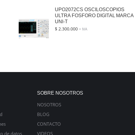
UPO2072CS OSCILOSCOPIOS
ULTRA FOSFORO DIGITAL MARCA
UNI-T
$
2.300.000
+ IVA
SOBRE NOSOTROS
NOSOTROS
ad
BLOG
nes
CONTACTO
to de datos
VIDEOS