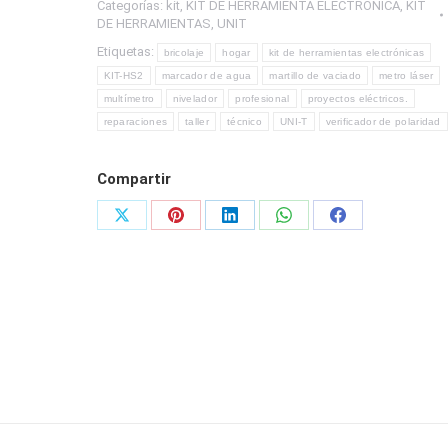
Categorías:
kit
,
KIT DE HERRAMIENTA ELECTRONICA
,
KIT
ELECTRÓNICA
DE HERRAMIENTAS
,
UNIT
MARCA
Etiquetas:
bricolaje
hogar
kit de herramientas electrónicas
UNI-
KIT-HS2
marcador de agua
martillo de vaciado
metro láser
T
multímetro
nivelador
profesional
proyectos eléctricos.
cantidad
reparaciones
taller
técnico
UNI-T
verificador de polaridad
Compartir
Share
Share
Share
Share
Share
on
on
on
on
on
X
Pinterest
LinkedIn
WhatsApp
Facebook