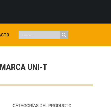
0
View Cart
Checkout
Iniciar sesion
No hay productos en el carrito.
ACTO
 MARCA UNI-T
CATEGORÍAS DEL PRODUCTO