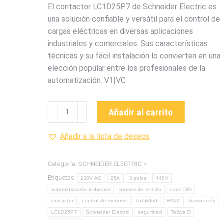
El contactor LC1D25P7 de Schneider Electric es
una solución confiable y versátil para el control de
cargas eléctricas en diversas aplicaciones
industriales y comerciales. Sus características
técnicas y su fácil instalación lo convierten en un
elección popular entre los profesionales de la
automatización. V1|VC
LC1D25P7
Añadir al carrito
CONTACTOR
DE
Añadir a la lista de deseos
LA
MARCA
Categoría:
SCHNEIDER ELECTRIC
SCHNEIDER
Etiquetas:
230V AC
25A
3 polos
440V
ELECRIC
automatización industrial
bornes de tornillo
carril DIN
cantidad
contactor
control de motores
fiabilidad
HVAC
iluminación
LC1D25P7
Schneider Electric
seguridad
TeSys D