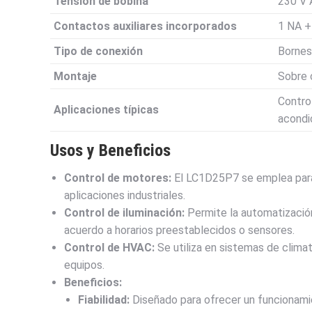
Tensión de bobina
230 V 
Contactos auxiliares incorporados
1 NA +
Tipo de conexión
Bornes 
Montaje
Sobre c
Control
Aplicaciones típicas
acondi
Usos y Beneficios
Control de motores:
El LC1D25P7 se emplea para 
aplicaciones industriales.
Control de iluminación:
Permite la automatizació
acuerdo a horarios preestablecidos o sensores.
Control de HVAC:
Se utiliza en sistemas de clima
equipos.
Beneficios:
Fiabilidad:
Diseñado para ofrecer un funcionamie