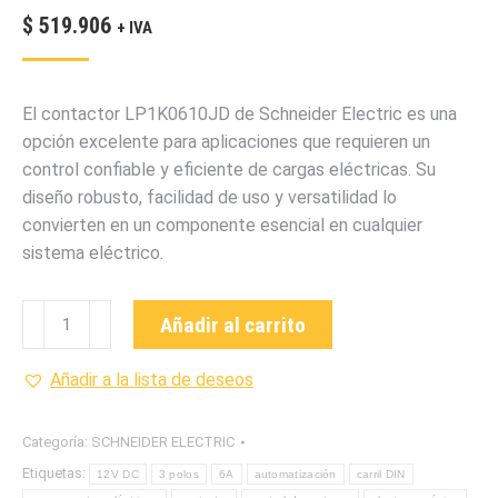
$
519.906
+ IVA
El contactor LP1K0610JD de Schneider Electric es una
opción excelente para aplicaciones que requieren un
control confiable y eficiente de cargas eléctricas. Su
diseño robusto, facilidad de uso y versatilidad lo
convierten en un componente esencial en cualquier
sistema eléctrico.
LP1K0610JD
Añadir al carrito
CONTACTOR
DE
Añadir a la lista de deseos
LA
MARCA
Categoría:
SCHNEIDER ELECTRIC
SCHNEIDER
Etiquetas:
12V DC
3 polos
6A
automatización
carril DIN
ELECRIC