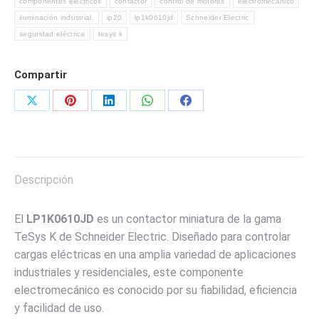
componentes eléctricos
contactor
control de motores
electromecánico
cantidad
iluminación industrial.
ip20
lp1k0610jd
Schneider Electric
seguridad eléctrica
tesys k
Compartir
Share
Share
Share
Share
Share
on
on
on
on
on
X
Pinterest
LinkedIn
WhatsApp
Facebook
Descripción
El
LP1K0610JD
es un contactor miniatura de la gama
TeSys K de Schneider Electric. Diseñado para controlar
cargas eléctricas en una amplia variedad de aplicaciones
industriales y residenciales, este componente
electromecánico es conocido por su fiabilidad, eficiencia
y facilidad de uso.