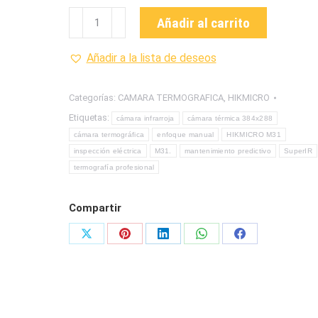
M31
Añadir al carrito
CAMARA
TERMOGRAFICA
Añadir a la lista de deseos
MARCA
HIKMICRO
Categorías:
CAMARA TERMOGRAFICA
,
HIKMICRO
cantidad
Etiquetas:
cámara infrarroja
cámara térmica 384x288
cámara termográfica
enfoque manual
HIKMICRO M31
inspección eléctrica
M31.
mantenimiento predictivo
SuperIR
termografía profesional
Compartir
Share
Share
Share
Share
Share
on
on
on
on
on
X
Pinterest
LinkedIn
WhatsApp
Facebook