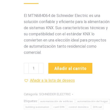
El MTN684064 de Schneider Electric es una
solución confiable y eficiente para la alimentación
de sistemas KNX. Sus características técnicas y
su compatibilidad con el estándar KNX lo
convierten en una elección ideal para proyectos
de automatización tanto residencial como
comercial.
MTN684064
Añadir al carrito
FUENTE
DE
Añadir a la lista de deseos
ALIMENTACION
DE
Categoría:
SCHNEIDER ELECTRIC
LA
Etiquetas:
automatización de edificios
automatización del hogar
MARCA
building automation
carril DIN
control domótico
DIN rail
SCHNEIDER