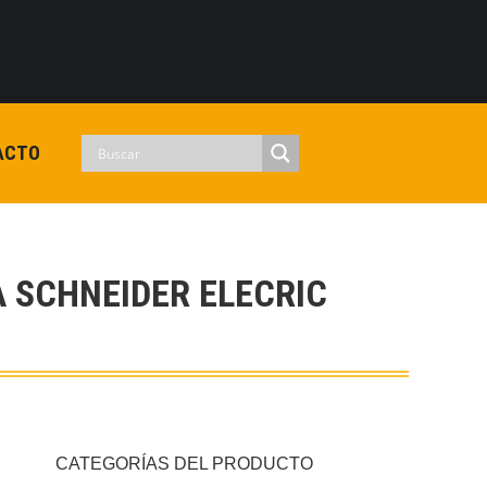
0
View Cart
Checkout
Iniciar sesion
No hay productos en el carrito.
ACTO
 SCHNEIDER ELECRIC
CATEGORÍAS DEL PRODUCTO