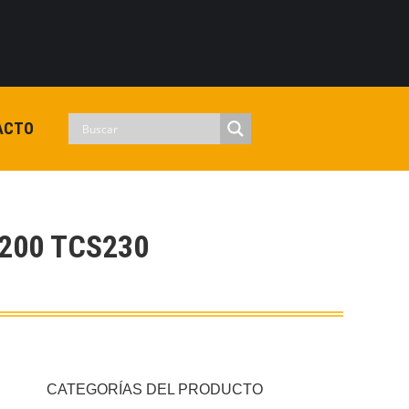
0
View Cart
Checkout
Iniciar sesion
No hay productos en el carrito.
ACTO
200 TCS230
CATEGORÍAS DEL PRODUCTO