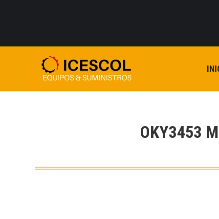
INI
OKY3453 M