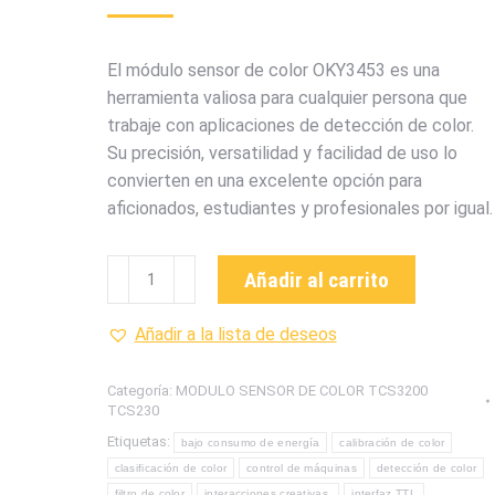
El módulo sensor de color OKY3453 es una
herramienta valiosa para cualquier persona que
trabaje con aplicaciones de detección de color.
Su precisión, versatilidad y facilidad de uso lo
convierten en una excelente opción para
aficionados, estudiantes y profesionales por igual.
OKY3453
Añadir al carrito
MODULO
SENSOR
Añadir a la lista de deseos
DE
COLOR
Categoría:
MODULO SENSOR DE COLOR TCS3200
TCS3200
TCS230
TCS230
Etiquetas:
bajo consumo de energía
calibración de color
cantidad
clasificación de color
control de máquinas
detección de color
filtro de color
interacciones creativas.
interfaz TTL