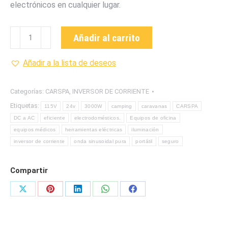
electrónicos en cualquier lugar.
P3000-
Añadir al carrito
24V
Inversor
Añadir a la lista de deseos
de
corriente
Categorías:
CARSPA
,
INVERSOR DE CORRIENTE
continua
Etiquetas:
115V
24v
3000W
camping
caravanas
CARSPA
a
DC a AC
eficiente
electrodomésticos.
Equipos de oficina
corriente
equipos médicos
herramientas eléctricas
iluminación
alterna
inversor de corriente
onda sinusoidal pura
portátil
seguro
de
3000W
Compartir
-
26.0
Share
Share
Share
Share
Share
Amperios.
Entrada
on
on
on
on
on
24V
X
Pinterest
LinkedIn
WhatsApp
Facebook