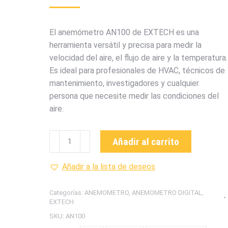
El anemómetro AN100 de EXTECH es una
herramienta versátil y precisa para medir la
velocidad del aire, el flujo de aire y la temperatura.
Es ideal para profesionales de HVAC, técnicos de
mantenimiento, investigadores y cualquier
persona que necesite medir las condiciones del
aire.
AN100
Añadir al carrito
TERMOANEMOMETRO
TIPO
Añadir a la lista de deseos
VELETA
MARCA
Categorías:
ANEMOMETRO
,
ANEMOMETRO DIGITAL
,
EXTECH
EXTECH
cantidad
SKU:
AN100