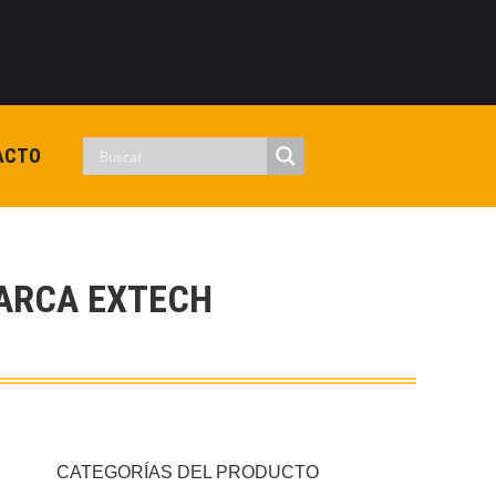
0
View Cart
Checkout
Iniciar sesion
No hay productos en el carrito.
ACTO
ARCA EXTECH
CATEGORÍAS DEL PRODUCTO