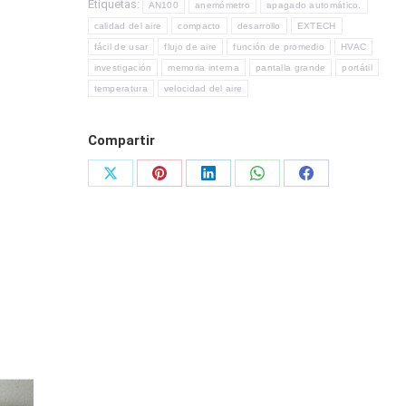
Etiquetas:
AN100
anemómetro
apagado automático.
calidad del aire
compacto
desarrollo
EXTECH
fácil de usar
flujo de aire
función de promedio
HVAC
investigación
memoria interna
pantalla grande
portátil
temperatura
velocidad del aire
Compartir
Share
Share
Share
Share
Share
on
on
on
on
on
X
Pinterest
LinkedIn
WhatsApp
Facebook