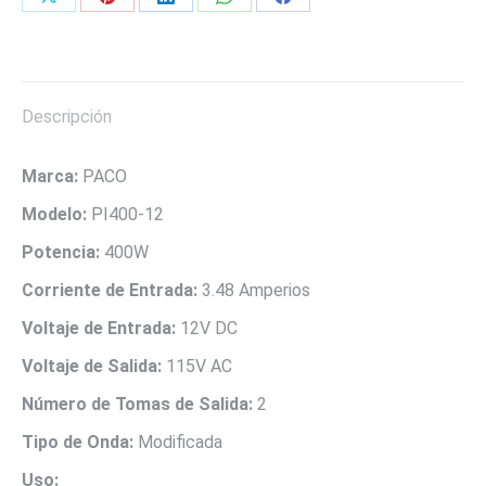
Share
Share
Share
Share
Share
Entrada
on
on
on
on
on
12V
DC
X
Pinterest
LinkedIn
WhatsApp
Facebook
/
Descripción
33.34A
Salida
Marca:
PACO
115V
AC.
Modelo:
PI400-12
Dos
Potencia:
400W
tomas
de
Corriente de Entrada:
3.48 Amperios
salida
Voltaje de Entrada:
12V DC
AC
Voltaje de Salida:
115V AC
MARCA
PACO
Número de Tomas de Salida:
2
cantidad
Tipo de Onda:
Modificada
Uso: