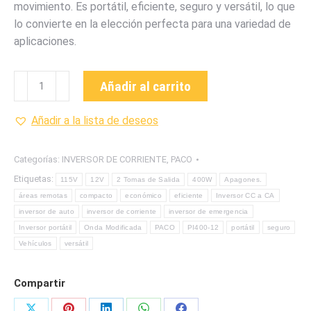
movimiento. Es portátil, eficiente, seguro y versátil, lo que
lo convierte en la elección perfecta para una variedad de
aplicaciones.
PI400-
Añadir al carrito
12
Inversor
Añadir a la lista de deseos
de
corriente
Categorías:
INVERSOR DE CORRIENTE
,
PACO
continua
Etiquetas:
115V
12V
2 Tomas de Salida
400W
Apagones.
a
áreas remotas
compacto
económico
eficiente
Inversor CC a CA
corriente
inversor de auto
inversor de corriente
inversor de emergencia
alterna
Inversor portátil
Onda Modificada
PACO
PI400-12
portátil
seguro
de
Vehículos
versátil
400W
-
Compartir
3.48
Amperios.