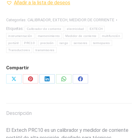
Añadir a la lista de deseos
DE
CORRIENTE
Categorías:
CALIBRADOR
,
EXTECH
,
MEDIDOR DE CORRIENTE
MARCA
Etiquetas:
Calibrador de corriente
electricidad
EXTECH
EXTECH
instrumentación
mantenimiento
Medidor de corriente
multifunción
cantidad
portátil
PRC10
precisión
rango
sensores
termopares
Transductores
transmisores
Compartir
Share
Share
Share
Share
Share
on
on
on
on
on
X
Pinterest
LinkedIn
WhatsApp
Facebook
Descripción
El Extech PRC10 es un calibrador y medidor de corriente
portátil de alta precisión, diseñado para técnicos