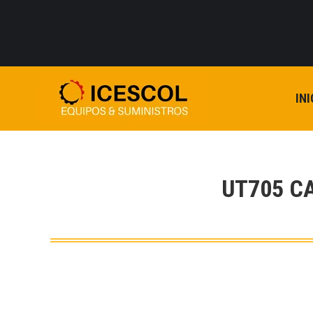
INI
UT705 C