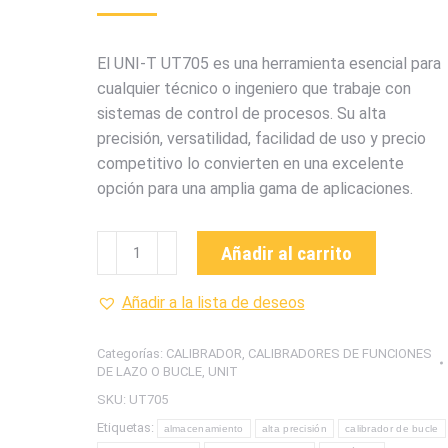
El UNI-T UT705 es una herramienta esencial para
cualquier técnico o ingeniero que trabaje con
sistemas de control de procesos. Su alta
precisión, versatilidad, facilidad de uso y precio
competitivo lo convierten en una excelente
opción para una amplia gama de aplicaciones.
UT705
Añadir al carrito
CALIBRADOR
DE
Añadir a la lista de deseos
BUCLE-
LAZO
Categorías:
CALIBRADOR
,
CALIBRADORES DE FUNCIONES
MARCA
DE LAZO O BUCLE
,
UNIT
UNI-
SKU:
UT705
T
Etiquetas:
almacenamiento
alta precisión
calibrador de bucle
cantidad