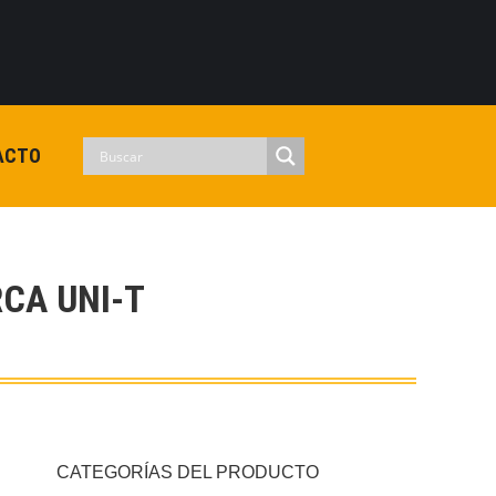
0
View Cart
Checkout
Iniciar sesion
No hay productos en el carrito.
ACTO
CA UNI-T
CATEGORÍAS DEL PRODUCTO