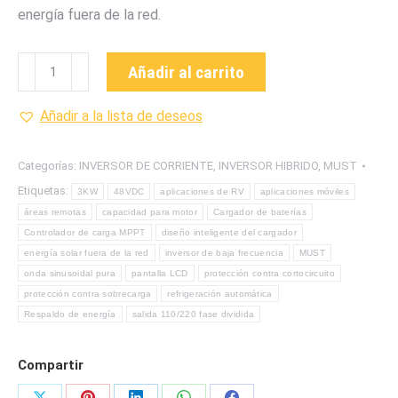
energía fuera de la red.
PV33-
Añadir al carrito
3048TLV
Inversor
Añadir a la lista de deseos
de
baja
Categorías:
INVERSOR DE CORRIENTE
,
INVERSOR HIBRIDO
,
MUST
frecuencia
Etiquetas:
3KW
48VDC
aplicaciones de RV
aplicaciones móviles
3
áreas remotas
capacidad para motor
Cargador de baterías
KW
Controlador de carga MPPT
diseño inteligente del cargador
48
energía solar fuera de la red
inversor de baja frecuencia
MUST
VDC
onda sinusoidal pura
pantalla LCD
protección contra cortocircuito
onda
protección contra sobrecarga
refrigeración automática
seno
Respaldo de energía
salida 110/220 fase dividida
pura
MARCA
Compartir
MUST
cantidad