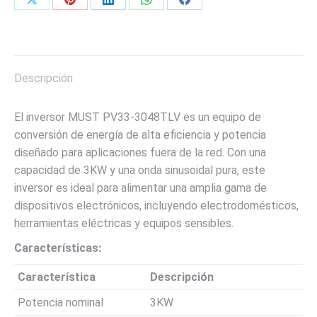
Share
Share
Share
Share
Share
on
on
on
on
on
X
Pinterest
LinkedIn
WhatsApp
Facebook
Descripción
El inversor MUST PV33-3048TLV es un equipo de
conversión de energía de alta eficiencia y potencia
diseñado para aplicaciones fuera de la red. Con una
capacidad de 3KW y una onda sinusoidal pura, este
inversor es ideal para alimentar una amplia gama de
dispositivos electrónicos, incluyendo electrodomésticos,
herramientas eléctricas y equipos sensibles.
Características:
Característica
Descripción
Potencia nominal
3KW