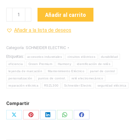
RSZL300
Añadir al carrito
ACCESORIO
DE
Añadir a la lista de deseos
MARCADO
DE
Categoría:
SCHNEIDER ELECTRIC
LA
Etiquetas:
accesorios industriales
circuitos eléctricos
durabilidad
MARCA
eficiencia
Green Premium
Harmony
identificación de relés
SCHNEIDER
leyenda de marcación
Mantenimiento Eléctrico
panel de control
ELECRIC
personalización
puntos de control.
relé electromecánico
cantidad
reparación eléctrica
RSZL300
Schneider Electric
seguridad eléctrica
Compartir
Share
Share
Share
Share
Share
on
on
on
on
on
X
Pinterest
LinkedIn
WhatsApp
Facebook