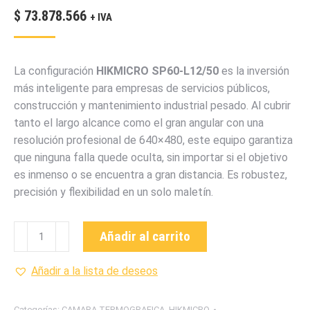
$
73.878.566
+ IVA
La configuración
HIKMICRO SP60-L12/50
es la inversión
más inteligente para empresas de servicios públicos,
construcción y mantenimiento industrial pesado. Al cubrir
tanto el largo alcance como el gran angular con una
resolución profesional de 640×480, este equipo garantiza
que ninguna falla quede oculta, sin importar si el objetivo
es inmenso o se encuentra a gran distancia. Es robustez,
precisión y flexibilidad en un solo maletín.
SP60-
Añadir al carrito
L12/50
CAMARA
Añadir a la lista de deseos
TERMOGRAFICA
MARCA
Categorías:
CAMARA TERMOGRAFICA
,
HIKMICRO