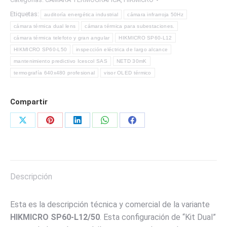
HIKMICRO
Etiquetas:
auditoría energética industrial
cámara infrarroja 50Hz
cantidad
cámara térmica dual lens
cámara térmica para subestaciones.
cámara térmica telefoto y gran angular
HIKMICRO SP60-L12
HIKMICRO SP60-L50
inspección eléctrica de largo alcance
mantenimiento predictivo Icescol SAS
NETD 30mK
termografía 640x480 profesional
visor OLED térmico
Compartir
Share
Share
Share
Share
Share
on
on
on
on
on
X
Pinterest
LinkedIn
WhatsApp
Facebook
Descripción
Esta es la descripción técnica y comercial de la variante
HIKMICRO SP60-L12/50
. Esta configuración de “Kit Dual”