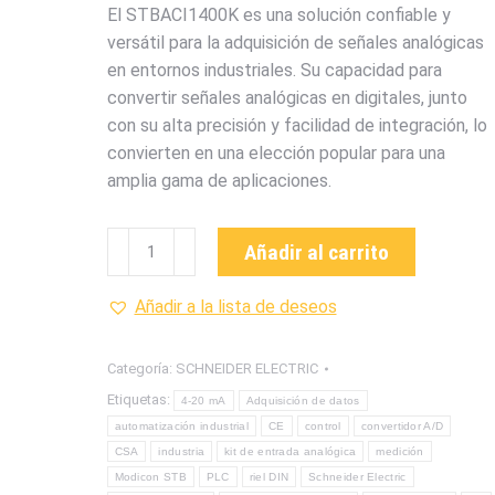
El STBACI1400K es una solución confiable y
versátil para la adquisición de señales analógicas
en entornos industriales. Su capacidad para
convertir señales analógicas en digitales, junto
con su alta precisión y facilidad de integración, lo
convierten en una elección popular para una
amplia gama de aplicaciones.
STBACI1400K
Añadir al carrito
KIT
DE
Añadir a la lista de deseos
ENTRADA
ANALOGICA
Categoría:
SCHNEIDER ELECTRIC
DE
Etiquetas:
4-20 mA
Adquisición de datos
LA
automatización industrial
CE
control
convertidor A/D
MARCA
CSA
industria
kit de entrada analógica
medición
SCHNEIDER
Modicon STB
PLC
riel DIN
Schneider Electric
ELECRIC