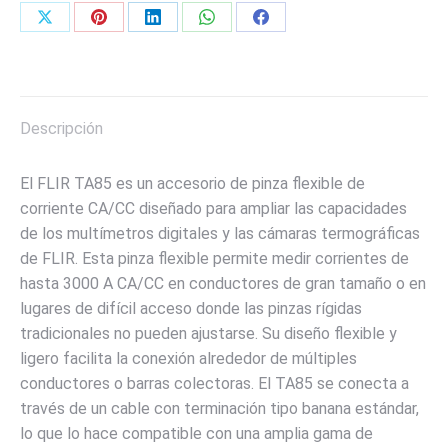
Share
Share
Share
Share
Share
on
on
on
on
on
X
Pinterest
LinkedIn
WhatsApp
Facebook
Descripción
El FLIR TA85 es un accesorio de pinza flexible de
corriente CA/CC diseñado para ampliar las capacidades
de los multímetros digitales y las cámaras termográficas
de FLIR. Esta pinza flexible permite medir corrientes de
hasta 3000 A CA/CC en conductores de gran tamaño o en
lugares de difícil acceso donde las pinzas rígidas
tradicionales no pueden ajustarse. Su diseño flexible y
ligero facilita la conexión alrededor de múltiples
conductores o barras colectoras. El TA85 se conecta a
través de un cable con terminación tipo banana estándar,
lo que lo hace compatible con una amplia gama de