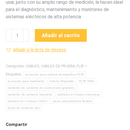
usar, junto con su amplio rango de medición, la hacen ideal
para el diagnóstico, mantenimiento y monitoreo de
sistemas eléctricos de alta potencia.
TA85
Añadir al carrito
CABLES
DE
Añadir a la lista de deseos
PRUEBA
FOTOVOLTAICOS
Categorías:
CABLES
,
CABLES DE PRUEBA
,
FLIR
MARCA
Etiquetas:
accesorio para cámara termográfica FLIR
FLIR
accesorio para multímetro
bobina Rogowski
FLIR TA85
cantidad
medición de corriente en conductores grandes.
medición de corriente industrial
medición en barras colectoras
medidor de corriente CA/CC
pinza amperimétrica flexible
pinza de corriente alta
Compartir