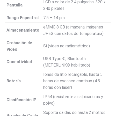
LCD a color de 2.4 pulgadas, 320 x
Pantalla
240 píxeles
Rango Espectral
7.5 – 14 µm
eMMC 8 GB (almacena imágenes
Almacenamiento
JPEG con datos de temperatura)
Grabación de
Sí (video no radiométrico)
Video
USB Type-C, Bluetooth
Conectividad
(METERLiNK® habilitado)
Iones de litio recargable, hasta 5
Batería
horas de escaneo continuo (4.5
horas con láser)
IP54 (resistente a salpicaduras y
Clasificación IP
polvo)
Soporta caídas de hasta 2 metros
Prueba de Caída