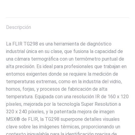
on
on
on
on
on
X
Pinterest
LinkedIn
WhatsApp
Facebook
Descripción
La FLIR TG298 es una herramienta de diagnóstico
industrial única en su clase, que fusiona la capacidad de
una cámara termográfica con un termómetro puntual de
alta precisión. Es ideal para profesionales que trabajan en
entornos exigentes donde se requiere la medición de
temperaturas extremas, como en la industria del vidrio,
hornos, forjas, y procesos de fabricación de alta
temperatura. Equipada con una resolución IR de 160 x 120
píxeles, mejorada por la tecnología Super Resolution a
320 x 240 píxeles, y la patentada mejora de imagen
MSX® de FLIR, la TG298 superpone detalles visuales
clave sobre las imágenes térmicas, proporcionando un
contexto inigualable para la identificación precisa de