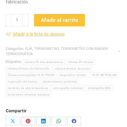
fabricación.
TG298
Añadir al carrito
TERMOMÉTRO
CON
Añadir a la lista de deseos
IMAGEN
TERMOGRAFICA
Categorías:
FLIR
,
TERMOMETRO
,
TERMOMETRO CON IMAGEN
MARCA
TERMOGRAFICA
FLIR
Etiquetas:
cámara IR alta temperatura
cámara IR robusta
cantidad
cámara térmica de fabricación.
cámara térmica de punto
Cámara termográfica FLIR TG298
diagnóstico térmico.
FLIR METERLiNK
inspección de hornos
mantenimiento predictivo
medición de alta temperatura
termografía industrial
termografía MSX
termómetro infrarrojo industrial
Compartir
Share
Share
Share
Share
Share