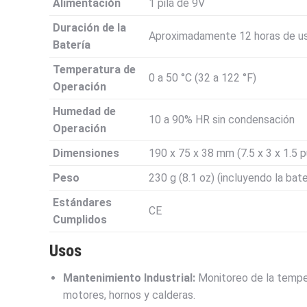
Alimentación
1 pila de 9V
Duración de la
Aproximadamente 12 horas de uso 
Batería
Temperatura de
0 a 50 °C (32 a 122 °F)
Operación
Humedad de
10 a 90% HR sin condensación
Operación
Dimensiones
190 x 75 x 38 mm (7.5 x 3 x 1.5 
Peso
230 g (8.1 oz) (incluyendo la bate
Estándares
CE
Cumplidos
Usos
Mantenimiento Industrial:
Monitoreo de la temper
motores, hornos y calderas.