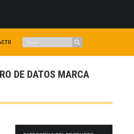
0
View Cart
Checkout
Iniciar sesion
No hay productos en el carrito.
ACTO
TRO DE DATOS MARCA