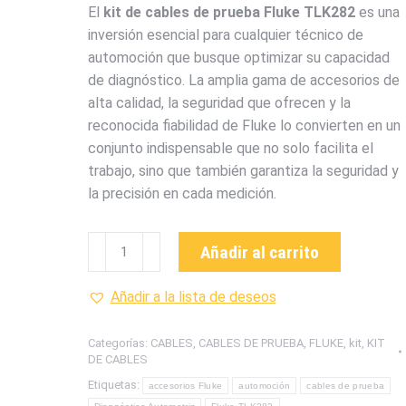
El
kit de cables de prueba Fluke TLK282
es una
inversión esencial para cualquier técnico de
automoción que busque optimizar su capacidad
de diagnóstico. La amplia gama de accesorios de
alta calidad, la seguridad que ofrecen y la
reconocida fiabilidad de Fluke lo convierten en un
conjunto indispensable que no solo facilita el
trabajo, sino que también garantiza la seguridad y
la precisión en cada medición.
TLK282
Añadir al carrito
KIT
DE
Añadir a la lista de deseos
CABLES
DE
Categorías:
CABLES
,
CABLES DE PRUEBA
,
FLUKE
,
kit
,
KIT
PRUEBA
DE CABLES
DE
Etiquetas:
accesorios Fluke
automoción
cables de prueba
LUJO