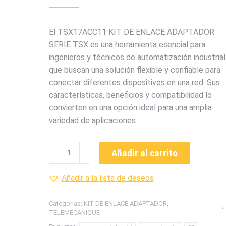
El TSX17ACC11 KIT DE ENLACE ADAPTADOR
SERIE TSX es una herramienta esencial para
ingenieros y técnicos de automatización industrial
que buscan una solución flexible y confiable para
conectar diferentes dispositivos en una red. Sus
características, beneficios y compatibilidad lo
convierten en una opción ideal para una amplia
variedad de aplicaciones.
TSX17ACC11
Añadir al carrito
KIT
DE
Añadir a la lista de deseos
ENLACE
ADAPTADOR
Categorías:
KIT DE ENLACE ADAPTADOR
,
SERIE
TELEMECANIQUE
TSX