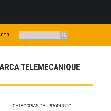
0
View Cart
Checkout
Iniciar sesion
No hay productos en el carrito.
ACTO
MARCA TELEMECANIQUE
CATEGORÍAS DEL PRODUCTO