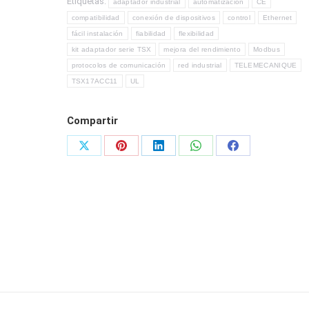
Etiquetas:
adaptador industrial
automatización
CE
MARCA
compatibilidad
conexión de dispositivos
control
Ethernet
TELEMECANIQUE
fácil instalación
fiabilidad
flexibilidad
cantidad
kit adaptador serie TSX
mejora del rendimiento
Modbus
protocolos de comunicación
red industrial
TELEMECANIQUE
TSX17ACC11
UL
Compartir
Share
Share
Share
Share
Share
on
on
on
on
on
X
Pinterest
LinkedIn
WhatsApp
Facebook