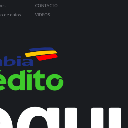
nes
CONTACTO
to de datos
VIDEOS