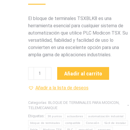
El bloque de terminales TSXBLK8 es una
herramienta esencial para cualquier sistema de
automatización que utilice PLC Modicon TSX. Su
versatilidad, fiabilidad y facilidad de uso lo
convierten en una excelente opción para una
amplia gama de aplicaciones industriales.
TSXBLK8
Añadir al carrito
BLOQUE
DE
Añadir a la lista de deseos
TERMINALES
PARA
Categorías:
BLOQUE DE TERMINALES PARA MODICON
,
MODICON
TELEMECANIQUE
TSX
Etiquetas:
36 puntos
actuadores
automatización industrial
36
bloque de terminales
compatible
Conexión
fácil de instalar
PUNTOS
fiable
Modicon TSX
PLC
seguridad
sensores