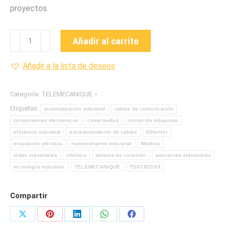
proyectos.
TSXCBC003
Añadir al carrito
ENCADENAMIENTO
DE
Añadir a la lista de deseos
CABLES
DE
Categoría:
TELEMECANIQUE
COMUNICACIONES
Etiquetas:
automatización industrial
cables de comunicación
MARCA
componentes electronicos
conectividad
control de máquinas
TELEMECANIQUE
eficiencia industrial
encadenamiento de cables
Ethernet
cantidad
instalación eléctrica
mantenimiento industrial
Modbus
redes industriales
robótica
sistema de conexión
soluciones industriales
tecnología industrial.
TELEMECANIQUE
TSXCBC003
Compartir
Share
Share
Share
Share
Share