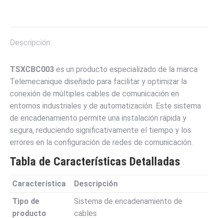
on
on
on
on
on
X
Pinterest
LinkedIn
WhatsApp
Facebook
Descripción
TSXCBC003
es un producto especializado de la marca
Telemecanique diseñado para facilitar y optimizar la
conexión de múltiples cables de comunicación en
entornos industriales y de automatización. Este sistema
de encadenamiento permite una instalación rápida y
segura, reduciendo significativamente el tiempo y los
errores en la configuración de redes de comunicación.
Tabla de Características Detalladas
Característica
Descripción
Tipo de
Sistema de encadenamiento de
producto
cables