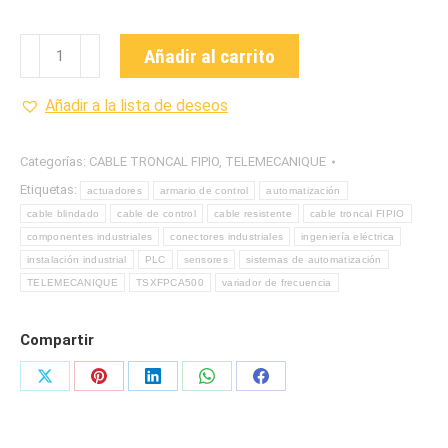
TSXFPCA500
Añadir al carrito
CABLE
TRONCAL
Añadir a la lista de deseos
FIPIO
PARA
Categorías:
CABLE TRONCAL FIPIO
,
TELEMECANIQUE
EQUIPAR
Etiquetas:
actuadores
armario de control
automatización
CON
cable blindado
cable de control
cable resistente
cable troncal FIPIO
CONECTORES
componentes industriales
conectores industriales
ingeniería eléctrica
MARCA
instalación industrial
PLC
sensores
sistemas de automatización
TELEMECANIQUE
TELEMECANIQUE
TSXFPCA500
variador de frecuencia
cantidad
Compartir
Share
Share
Share
Share
Share
on
on
on
on
on