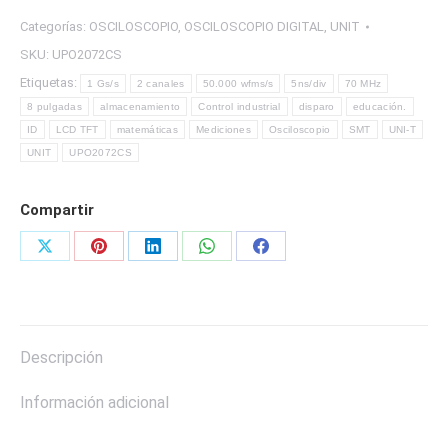
DIGITAL
Categorías:
OSCILOSCOPIO
,
OSCILOSCOPIO DIGITAL
,
UNIT
MARCA
SKU:
UPO2072CS
UNI-
Etiquetas:
T
1 Gs/s
2 canales
50.000 wfms/s
5ns/div
70 MHz
cantidad
8 pulgadas
almacenamiento
Control industrial
disparo
educación.
ID
LCD TFT
matemáticas
Mediciones
Osciloscopio
SMT
UNI-T
UNIT
UPO2072CS
Compartir
Share
Share
Share
Share
Share
on
on
on
on
on
X
Pinterest
LinkedIn
WhatsApp
Facebook
Descripción
Información adicional