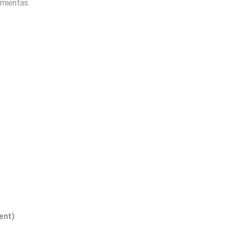
amientas.
ent)