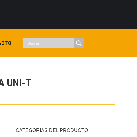
0
View Cart
Checkout
Iniciar sesion
No hay productos en el carrito.
ACTO
 UNI-T
CATEGORÍAS DEL PRODUCTO