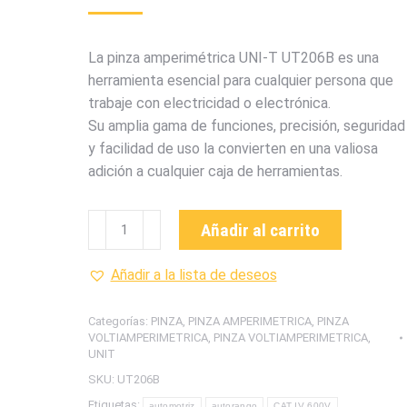
La pinza amperimétrica UNI-T UT206B es una
herramienta esencial para cualquier persona que
trabaje con electricidad o electrónica.
Su amplia gama de funciones, precisión, seguridad
y facilidad de uso la convierten en una valiosa
adición a cualquier caja de herramientas.
UT206B
Añadir al carrito
PINZA
AMPERIMETRICA
Añadir a la lista de deseos
MARCA
UNI-
Categorías:
PINZA
,
PINZA AMPERIMETRICA
,
PINZA
T
VOLTIAMPERIMETRICA
,
PINZA VOLTIAMPERIMETRICA
,
UNIT
cantidad
SKU:
UT206B
Etiquetas:
automotriz
autorango
CAT IV 600V