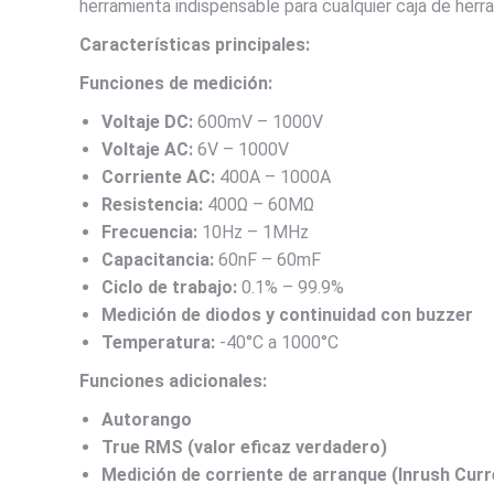
herramienta indispensable para cualquier caja de herr
Características principales:
Funciones de medición:
Voltaje DC:
600mV – 1000V
Voltaje AC:
6V – 1000V
Corriente AC:
400A – 1000A
Resistencia:
400Ω – 60MΩ
Frecuencia:
10Hz – 1MHz
Capacitancia:
60nF – 60mF
Ciclo de trabajo:
0.1% – 99.9%
Medición de diodos y continuidad con buzzer
Temperatura:
-40°C a 1000°C
Funciones adicionales:
Autorango
True RMS (valor eficaz verdadero)
Medición de corriente de arranque (Inrush Curr