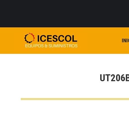
INI
UT206