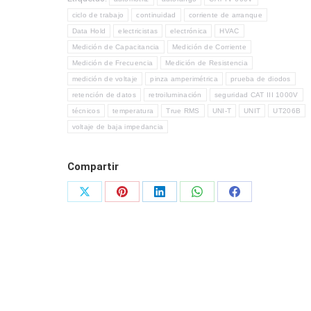
ciclo de trabajo
continuidad
corriente de arranque
Data Hold
electricistas
electrónica
HVAC
Medición de Capacitancia
Medición de Corriente
Medición de Frecuencia
Medición de Resistencia
medición de voltaje
pinza amperimétrica
prueba de diodos
retención de datos
retroiluminación
seguridad CAT III 1000V
técnicos
temperatura
True RMS
UNI-T
UNIT
UT206B
voltaje de baja impedancia
Compartir
Share
Share
Share
Share
Share
on
on
on
on
on
X
Pinterest
LinkedIn
WhatsApp
Facebook