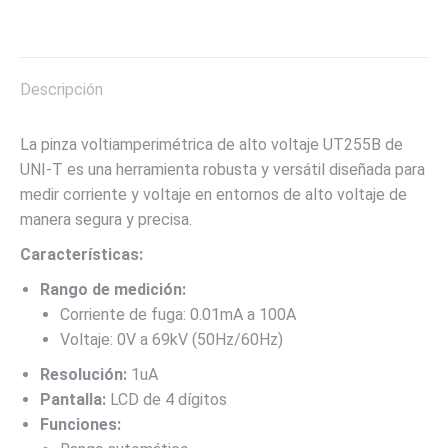
on
on
on
on
on
X
Pinterest
LinkedIn
WhatsApp
Facebook
Descripción
La pinza voltiamperimétrica de alto voltaje UT255B de
UNI-T es una herramienta robusta y versátil diseñada para
medir corriente y voltaje en entornos de alto voltaje de
manera segura y precisa.
Características:
Rango de medición:
Corriente de fuga: 0.01mA a 100A
Voltaje: 0V a 69kV (50Hz/60Hz)
Resolución:
1uA
Pantalla:
LCD de 4 dígitos
Funciones: