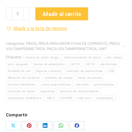
UT255B
Añadir al carrito
PINZA
VOLTIAMPERIMETRICA
Añadir a la lista de deseos
DE
ALTO
Categorías:
PINZA
,
PINZA PARA MEDIR FUGA DE CORRIENTE
,
PINZA
VOLTAJE
VOLTIAMPERIMETRICA
,
PINZA VOLTIAMPERIMETRICA
,
UNIT
MARCA
Etiquetas:
alarma de sobre rango
almacenamiento de datos
alto voltaje
UNI-
auto apagado
barras de aislamiento
CAT III
CAT IV
electricistas
T
facilidad de uso
fuga de corriente
indicador de batería baja
LCD
cantidad
Medición de Corriente
medición de voltaje
modo de prueba
monitor inalámbrico.
pinza amperimétrica
precisión
profesionales.
retención de datos
seguridad
técnicos de mantenimiento
transmisión inalámbrica
UNI-T
UT255B
valor pico
versatilidad.
Compartir
Share
Share
Share
Share
Share