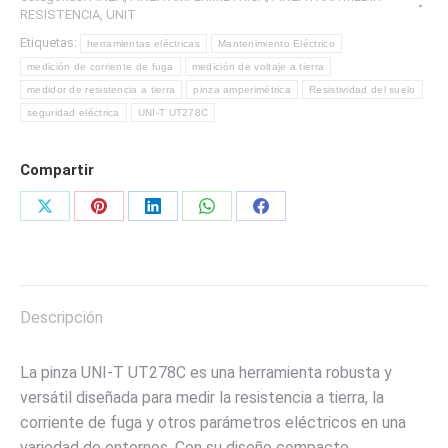
DE
RESISTENCIA
,
UNIT
CAMPO
Etiquetas:
herramientas eléctricas
Mantenimiento Eléctrico
MARCA
medición de corriente de fuga
medición de voltaje a tierra
UNI-
medidor de resistencia a tierra
pinza amperimétrica
Resistividad del suelo
T
seguridad eléctrica
UNI-T UT278C
cantidad
Compartir
Share
Share
Share
Share
Share
on
on
on
on
on
X
Pinterest
LinkedIn
WhatsApp
Facebook
Descripción
La pinza UNI-T UT278C es una herramienta robusta y
versátil diseñada para medir la resistencia a tierra, la
corriente de fuga y otros parámetros eléctricos en una
variedad de entornos. Con su diseño compacto,