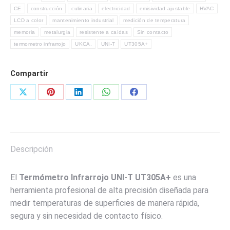
CE
construcción
culinaria
electricidad
emisividad ajustable
HVAC
LCD a color
mantenimiento industrial
medición de temperatura
memoria
metalurgia
resistente a caídas
Sin contacto
termometro infrarrojo
UKCA.
UNI-T
UT305A+
Compartir
Share
Share
Share
Share
Share
on
on
on
on
on
X
Pinterest
LinkedIn
WhatsApp
Facebook
Descripción
El
Termómetro Infrarrojo UNI-T UT305A+
es una
herramienta profesional de alta precisión diseñada para
medir temperaturas de superficies de manera rápida,
segura y sin necesidad de contacto físico.