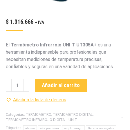
$
1.316.666
+ IVA
El
Termómetro Infrarrojo UNI-T UT305A+
es una
herramienta indispensable para profesionales que
necesitan mediciones de temperatura precisas,
confiables y seguras en una variedad de aplicaciones.
UT305A+
Añadir al carrito
TERMOMETRO
INFRAROJO
Añadir a la lista de deseos
MARCA
UNI-
Categorías:
TERMOMETRO
,
TERMOMETRO DIGITAL
,
T
TERMOMETRO INFRAROJO DIGITAL
,
UNIT
cantidad
Etiquetas:
alarma
alta precisión
amplio rango
Batería recargable