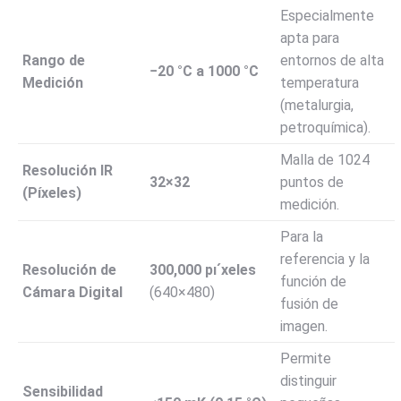
Especialmente
apta para
Rango de
entornos de alta
−
20
°C a
1000
°C
Medición
temperatura
(metalurgia,
petroquímica).
Malla de
1024
Resolución IR
32
×
32
puntos de
(Píxeles)
medición.
Para la
referencia y la
Resolución de
300
,
000
p
ı
ˊ
xeles
función de
Cámara Digital
(
640
×
480
)
fusión de
imagen.
Permite
distinguir
Sensibilidad