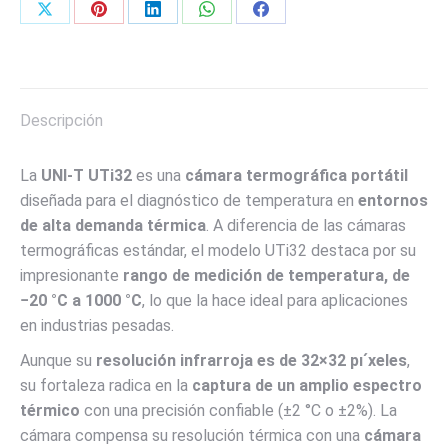
Share
Share
Share
Share
Share
on
on
on
on
on
X
Pinterest
LinkedIn
WhatsApp
Facebook
Descripción
La
UNI-T UTi32
es una
cámara termográfica portátil
diseñada para el diagnóstico de temperatura en
entornos
de alta demanda térmica
. A diferencia de las cámaras
termográficas estándar, el modelo UTi32 destaca por su
impresionante
rango de medición de temperatura, de
−
20
°C a
1000
°C
, lo que la hace ideal para aplicaciones
en industrias pesadas.
Aunque su
resolución infrarroja es de
32
×
32
p
ı
ˊ
xeles
,
su fortaleza radica en la
captura de un amplio espectro
térmico
con una precisión confiable (
±
2
°C
o
±
2%
). La
cámara compensa su resolución térmica con una
cámara