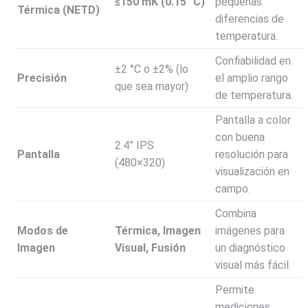
≤
150
mK
(
0.15
°C
)
pequeñas
Térmica (NETD)
diferencias de
temperatura.
Confiabilidad en
±
2
°C
o
±
2%
(lo
Precisión
el amplio rango
que sea mayor)
de temperatura.
Pantalla a color
con buena
2.4
” IPS
Pantalla
resolución para
(
480
×
320
)
visualización en
campo.
Combina
Modos de
Térmica, Imagen
imágenes para
Imagen
Visual, Fusión
un diagnóstico
visual más fácil.
Permite
mediciones