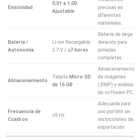
0.01
a
1.00
Emisividad
precisas en
Ajustable
diferentes
materiales.
Batería de larga
Batería /
Li-ion Recargable
duración para
Autonomía
3.7
V
/
≥
7
horas
jornadas
completas.
Almacenamiento
Tarjeta
Micro SD
de imágenes
Almacenamiento
de
16
GB
(.BMP) y análisis
de software PC.
Adecuada para
Frecuencia de
uso portátil sin
≤
9
Hz
Cuadros
restricciones de
exportación.