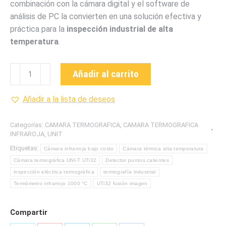
combinación con la cámara digital y el software de
análisis de PC la convierten en una solución efectiva y
práctica para la
inspección industrial de alta
temperatura
.
UTi32
Añadir al carrito
CÁMARA
TERMOGRÁFICA
Añadir a la lista de deseos
INFRARROJA
MARCA
Categorías:
CAMARA TERMOGRAFICA
,
CAMARA TERMOGRAFICA
UNI-
INFRAROJA
,
UNIT
T
Etiquetas:
Cámara infrarroja bajo costo
Cámara térmica alta temperatura
cantidad
Cámara termográfica UNI-T UTi32
Detector puntos calientes
inspección eléctrica termográfica
termografía industrial
Termómetro infrarrojo 1000 °C
UTi32 fusión imagen
Compartir